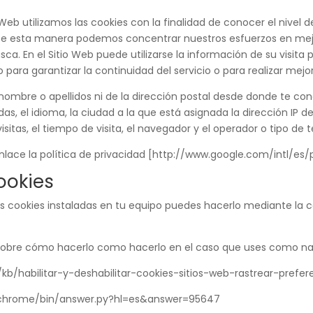
o Web utilizamos las cookies con la finalidad de conocer el nivel 
De esta manera podemos concentrar nuestros esfuerzos en mejor
a. En el Sitio Web puede utilizarse la información de su visita p
para garantizar la continuidad del servicio o para realizar mejor
nombre o apellidos ni de la dirección postal desde donde te co
as, el idioma, la ciudad a la que está asignada la dirección IP
isitas, el tiempo de visita, el navegador y el operador o tipo de t
enlace la política de privacidad [http://www.google.com/intl/es/p
ookies
las cookies instaladas en tu equipo puedes hacerlo mediante la
sobre cómo hacerlo como hacerlo en el caso que uses como n
/kb/habilitar-y-deshabilitar-cookies-sitios-web-rastrear-prefer
/chrome/bin/answer.py?hl=es&answer=95647