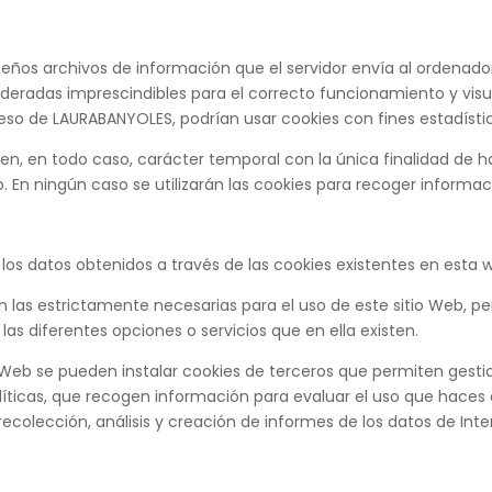
eños archivos de información que el servidor envía al ordenador
radas imprescindibles para el correcto funcionamiento y visual
eso de LAURABANYOLES, podrían usar cookies con fines estadísti
en, en todo caso, carácter temporal con la única finalidad de ha
o. En ningún caso se utilizarán las cookies para recoger informa
n los datos obtenidos a través de las cookies existentes en esta w
n las estrictamente necesarias para el uso de este sitio Web, p
 las diferentes opciones o servicios que en ella existen.
Web se pueden instalar cookies de terceros que permiten gestion
íticas, que recogen información para evaluar el uso que haces d
recolección, análisis y creación de informes de los datos de Int